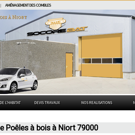
AMÉNAGEMENT DES COMBLES
|
ois à
Niort
DE L'HABITAT
DEVIS TRAVAUX
NOS REALISATIONS
de Poêles à bois à Niort 79000