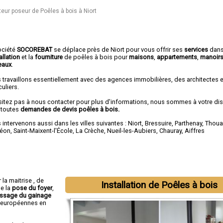
teur poseur de Poêles à bois à Niort
ociété
SOCOREBAT
se déplace près de Niort pour vous offrir ses
services
dan
allation
et la
fourniture
de poêles à bois pour
maisons
,
appartements
,
manoir
eaux
.
 travaillons essentiellement avec des agences immobilières, des architectes 
culiers.
sitez pas à nous contacter pour plus d'informations, nous sommes à votre di
 toutes
demandes de devis poêles à bois.
intervenons aussi dans les villes suivantes :
Niort
,
Bressuire
,
Parthenay
,
Thoua
éon
,
Saint-Maixent-l'École
,
La Crèche
,
Nueil-les-Aubiers
,
Chauray
,
Aiffres
 la maitrise , de
Installation de Poêles à bois
de la
pose du foyer
,
ssage du gainage
 européennes en