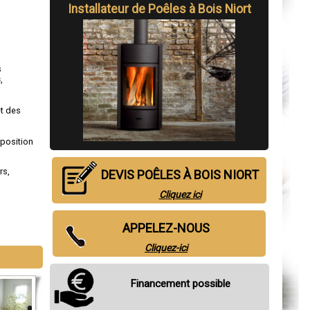
Installateur de Poêles à Bois Niort
s
s
,
et des
sposition
rs
,
DEVIS POÊLES À BOIS NIORT
Cliquez ici
APPELEZ-NOUS
Cliquez-ici
Financement possible