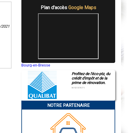
Plan d'accès
Google Maps
2/2021
Bourg-en-Bresse
Saint-Quentin
Profitez de l'éco-ptz, du
Montluçon
crédit d'impôt et de la
Manosque
prime de rénovation.
Gap
Nice
N°E157671
Annonay
Charleville-Mézières
Pamiers
NOTRE PARTENAIRE
Troyes
Narbonne
Rodez
Marseille
Caen
Aurillac
Angoulême