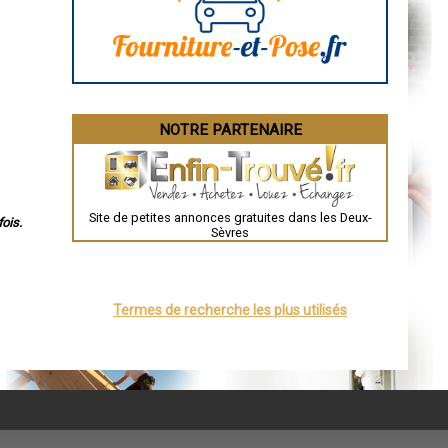
La Rochelle
Bourges
Brive-la-Gaillarde
Dijon
Saint-Brieuc
Guéret
Périgueux
Besançon
NOTRE PARTENAIRE
Valence
Évreux
Chartres
Brest
Nîmes
Toulouse
Site de petites annonces gratuites dans les Deux-
Auch
ois.
Sèvres
Bordeaux
Montpellier
Rennes
Châteauroux
Tours
Termes de recherche les plus utilisés
Grenoble
Dole
Mont-de-Marsan
Blois
Saint-Étienne
Le Puy-en-Velay
Nantes
Orléans
Cahors
Agen