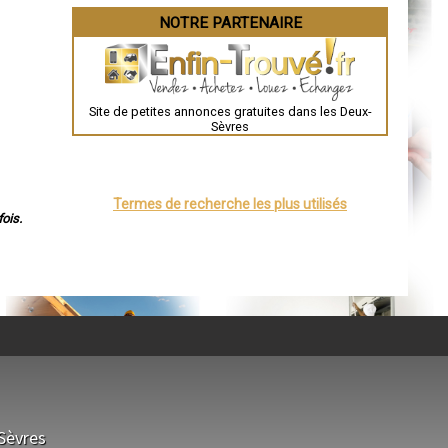
Besançon
NOTRE PARTENAIRE
Valence
Évreux
Chartres
Brest
Nîmes
Toulouse
Site de petites annonces gratuites dans les Deux-
Auch
Sèvres
Bordeaux
Montpellier
Rennes
Châteauroux
Tours
Termes de recherche les plus utilisés
Grenoble
ois.
Dole
Mont-de-Marsan
Blois
Saint-Étienne
Le Puy-en-Velay
Nantes
Orléans
Cahors
Agen
Mende
Angers
Cherbourg-Octeville
Reims
Saint-Dizier
Laval
Sèvres
Nancy