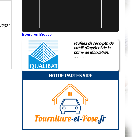
2/2021
Bourg-en-Bresse
Saint-Quentin
Profitez de l'éco-ptz, du
Montluçon
crédit d'impôt et de la
Manosque
prime de rénovation.
Gap
Nice
N°E157671
Annonay
Charleville-Mézières
Pamiers
NOTRE PARTENAIRE
Troyes
Narbonne
Rodez
Marseille
Caen
Aurillac
Angoulême
La Rochelle
Bourges
Brive-la-Gaillarde
Dijon
Saint-Brieuc
Guéret
Périgueux