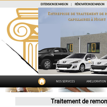
EXTENSION DE MAISON
RÉNOVATION DE MAISON
|
Entreprise de traitement de 
capillaires à
Niort
NOS SERVICES
AMELIORATION 
Traitement de remont