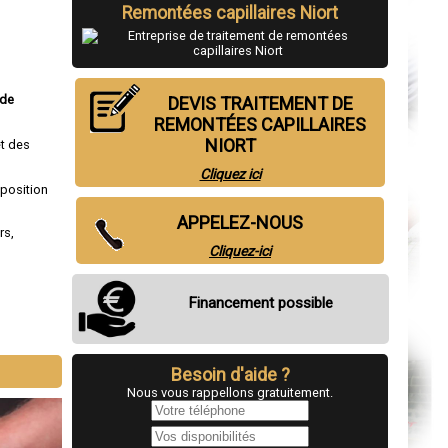
Remontées capillaires Niort
 de
DEVIS TRAITEMENT DE
REMONTÉES CAPILLAIRES
NIORT
et des
Cliquez ici
sposition
APPELEZ-NOUS
rs
,
Cliquez-ici
Financement possible
Besoin d'aide ?
Nous vous rappellons gratuitement.