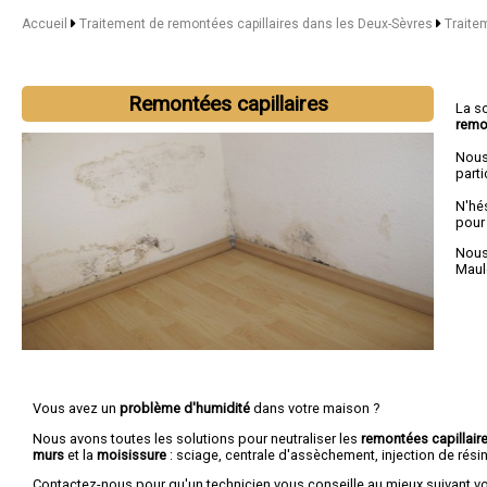
Accueil
Traitement de remontées capillaires dans les Deux-Sèvres
Traitem
Remontées capillaires
La s
remo
Nous
parti
N'hé
pour
Nous 
Maul
Vous avez un
problème d'humidité
dans votre maison ?
Nous avons toutes les solutions pour neutraliser les
remontées capillair
murs
et la
moisissure
: sciage, centrale d'assèchement, injection de résin
Contactez-nous pour qu'un technicien vous conseille au mieux suivant v