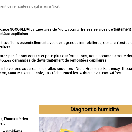
ent de remontées capillaires à Niort
ociété
SOCOREBAT
, située près de Niort, vous offre ses services de
traitement
ntées capillaires
.
 travaillons essentiellement avec des agences immobilières, des architectes 
culiers.
sitez pas à nous contacter pour plus d'informations, nous sommes à votre di
 toutes
demandes de devis traitement de remontées capillaires
intervenons aussi dans les villes suivantes :
Niort
,
Bressuire
,
Parthenay
,
Thoua
éon
,
Saint-Maixent-l'École
,
La Crèche
,
Nueil-les-Aubiers
,
Chauray
,
Aiffres
Diagnostic humidité
es
,
l'humidité des
e...
otre
problème