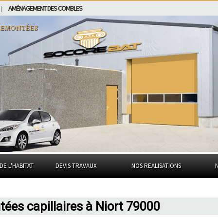
AMÉNAGEMENT DES COMBLES
|
remontées
DE L'HABITAT
DEVIS TRAVAUX
NOS REALISATIONS
ées capillaires à Niort 79000