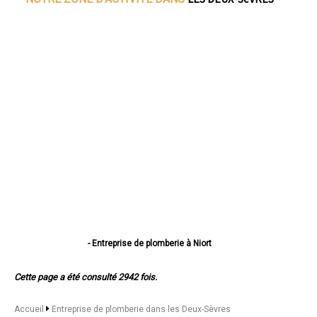
- Entreprise de plomberie à Niort
- Entreprise de plomberie à Bressuire
- Entreprise de plomberie à Parthenay
Cette page a été consulté 2942 fois.
- Entreprise de plomberie à Thouars
- Entreprise de plomberie à Mauléon
- Entreprise de plomberie à Saint-Maixent-l'École
Accueil
Entreprise de plomberie dans les Deux-Sèvres