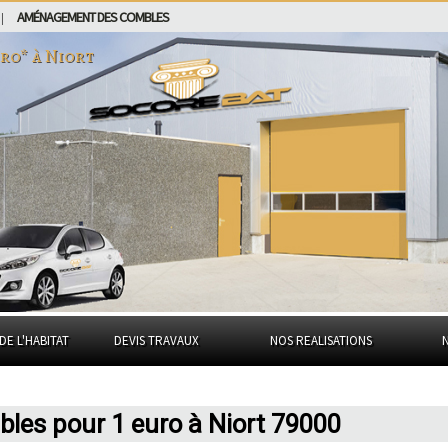
AMÉNAGEMENT DES COMBLES
|
uro* à
Niort
DE L'HABITAT
DEVIS TRAVAUX
NOS REALISATIONS
mbles pour 1 euro à Niort 79000