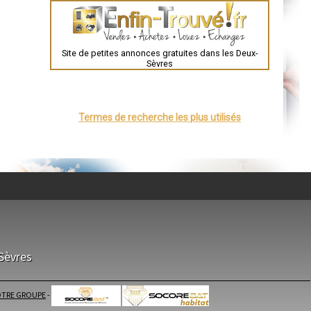
Évreux
Chartres
Brest
Nîmes
Toulouse
Site de petites annonces gratuites dans les Deux-
Auch
Sèvres
Bordeaux
Montpellier
Rennes
Châteauroux
Tours
Termes de recherche les plus utilisés
Grenoble
Dole
Mont-de-Marsan
Blois
Saint-Étienne
Le Puy-en-Velay
Nantes
Orléans
Cahors
Agen
Mende
Angers
Cherbourg-Octeville
Reims
Sèvres
Saint-Dizier
Laval
Nancy
Verdun
TRE GROUPE
-
èvres
Lorient