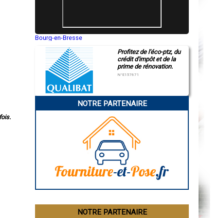
Bourg-en-Bresse
Saint-Quentin
Profitez de l'éco-ptz, du
Montluçon
crédit d'impôt et de la
Manosque
prime de rénovation.
Gap
Nice
N°E157671
Annonay
Charleville-Mézières
Pamiers
NOTRE PARTENAIRE
Troyes
Narbonne
ois.
Rodez
Marseille
Caen
Aurillac
Angoulême
La Rochelle
Bourges
Brive-la-Gaillarde
Dijon
Saint-Brieuc
Guéret
Périgueux
Besançon
NOTRE PARTENAIRE
Valence