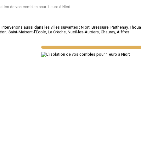
lation de vos combles pour 1 euro à Niort
intervenons aussi dans les villes suivantes :
Niort
,
Bressuire
,
Parthenay
,
Thoua
éon
,
Saint-Maixent-l'École
,
La Crèche
,
Nueil-les-Aubiers
,
Chauray
,
Aiffres