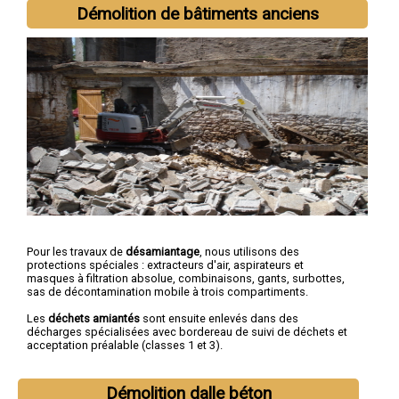
Bressuire
,
Parthenay
,
Thouars
,
Mauléon
,
Saint-Maixent-l'École
,
Démolition de bâtiments anciens
La Crèche
,
Nueil-les-Aubiers
,
Chauray
,
Aiffres
Pour les travaux de
désamiantage
, nous utilisons des
protections spéciales : extracteurs d'air, aspirateurs et
masques à filtration absolue, combinaisons, gants, surbottes,
sas de décontamination mobile à trois compartiments.
Les
déchets amiantés
sont ensuite enlevés dans des
décharges spécialisées avec bordereau de suivi de déchets et
acceptation préalable (classes 1 et 3).
Démolition dalle béton