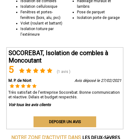
Isolation de combles
Habillage muraux et
Isolation cellulosique
lambris
Fenêtres et portes-
Pose de parquet
fenêtres (bois, alu, pvc)
Isolation porte de garage
Volet (roulant et battant)
Isolation toiture par
l'extérieure
SOCOREBAT, Isolation de combles à
Moncoutant
5
(1 avis )
M. P. de Niort
Avis déposé le 27/02/2021
Très satisfait de l'entreprise Socorebat. Bonne communication
et réactive. Délais et budget respectés.
Voir tous les avis clients
DEPOSER UN AVIS
LES DEUX-SèVRES
NOTRE ZONE D'ACTIVITE DANS