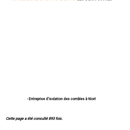
- Entreprise d'isolation des combles à Niort
- Entreprise d'isolation des combles à Bressuire
- Entreprise d'isolation des combles à Parthenay
- Entreprise d'isolation des combles à Thouars
Cette page a été consulté 893 fois.
- Entreprise d'isolation des combles à Mauléon
- Entreprise d'isolation des combles à Saint-Maixent-l'École