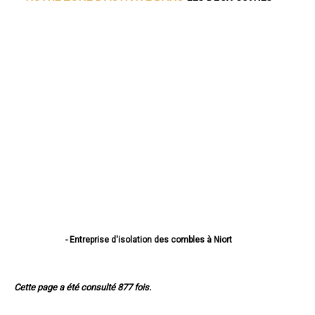
- Entreprise d'isolation des combles à Niort
- Entreprise d'isolation des combles à Bressuire
- Entreprise d'isolation des combles à Parthenay
- Entreprise d'isolation des combles à Thouars
Cette page a été consulté 877 fois.
- Entreprise d'isolation des combles à Mauléon
- Entreprise d'isolation des combles à Saint-Maixent-l'École