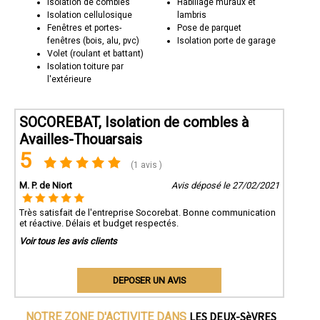
Isolation de combles
Habillage muraux et
Isolation cellulosique
lambris
Fenêtres et portes-
Pose de parquet
fenêtres (bois, alu, pvc)
Isolation porte de garage
Volet (roulant et battant)
Isolation toiture par
l'extérieure
SOCOREBAT, Isolation de combles à
Availles-Thouarsais
5
(1 avis )
M. P. de Niort
Avis déposé le 27/02/2021
Très satisfait de l'entreprise Socorebat. Bonne communication
et réactive. Délais et budget respectés.
Voir tous les avis clients
DEPOSER UN AVIS
LES DEUX-SèVRES
NOTRE ZONE D'ACTIVITE DANS