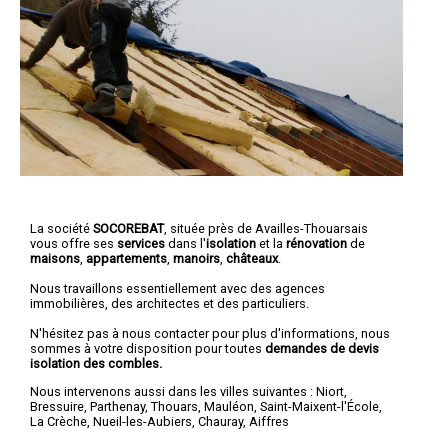
La société
SOCOREBAT
, située près de Availles-Thouarsais
vous offre ses
services
dans l'
isolation
et la
rénovation
de
maisons
,
appartements
,
manoirs
,
châteaux
.
Nous travaillons essentiellement avec des agences
immobilières, des architectes et des particuliers.
N'hésitez pas à nous contacter pour plus d'informations, nous
sommes à votre disposition pour toutes
demandes de devis
isolation des combles.
Nous intervenons aussi dans les villes suivantes :
Niort
,
Bressuire
,
Parthenay
,
Thouars
,
Mauléon
,
Saint-Maixent-l'École
,
La Crèche
,
Nueil-les-Aubiers
,
Chauray
,
Aiffres