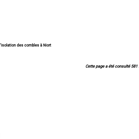
d'isolation des combles à Niort
isolation des combles à Bressuire
isolation des combles à Parthenay
'isolation des combles à Thouars
Cette page a été consulté 581 f
'isolation des combles à Mauléon
ion des combles à Saint-Maixent-l'École
isolation des combles à La Crèche
ation des combles à Nueil-les-Aubiers
'isolation des combles à Chauray
'isolation des combles à Aiffres
'isolation des combles à Cerizay
ation des combles à Celles-sur-Belle
d'isolation des combles à Mellé
'isolation des combles à Échiré
'isolation des combles à Airvault
solation des combles à Moncoutant
'isolation des combles à Vouillé