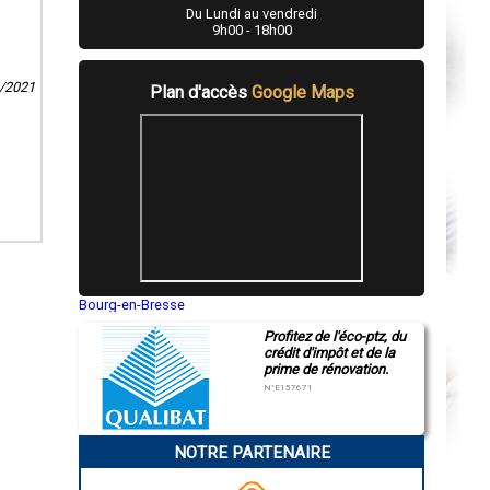
Du Lundi au vendredi
9h00 - 18h00
2/2021
Plan d'accès
Google Maps
Bourg-en-Bresse
Saint-Quentin
Profitez de l'éco-ptz, du
Montluçon
crédit d'impôt et de la
Manosque
prime de rénovation.
Gap
Nice
N°E157671
Annonay
Charleville-Mézières
Pamiers
NOTRE PARTENAIRE
Troyes
Narbonne
Rodez