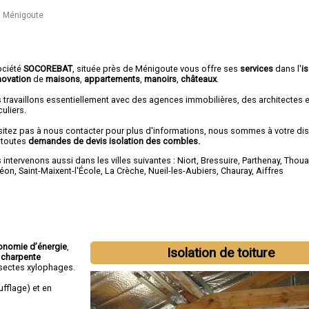
à Ménigoute
ociété
SOCOREBAT
, située près de Ménigoute vous offre ses
services
dans l'
i
novation
de
maisons
,
appartements
,
manoirs
,
châteaux
.
 travaillons essentiellement avec des agences immobilières, des architectes 
culiers.
sitez pas à nous contacter pour plus d'informations, nous sommes à votre di
 toutes
demandes de devis isolation des combles.
intervenons aussi dans les villes suivantes :
Niort
,
Bressuire
,
Parthenay
,
Thoua
éon
,
Saint-Maixent-l'École
,
La Crèche
,
Nueil-les-Aubiers
,
Chauray
,
Aiffres
onomie d’énergie
,
Isolation de toiture
 charpente
insectes xylophages.
fflage) et en