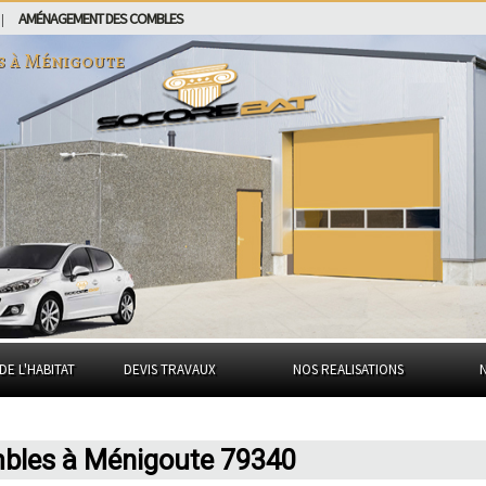
AMÉNAGEMENT DES COMBLES
|
s à
Ménigoute
DE L'HABITAT
DEVIS TRAVAUX
NOS REALISATIONS
mbles à Ménigoute 79340