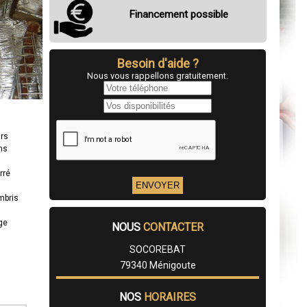
Financement possible
Besoin d'aide ?
Nous vous rappellons gratuitement.
urs
ns
rré
mbris
age
NOUS
CONTACTER
SOCOREBAT
79340 Ménigoute
NOS
HORAIRES